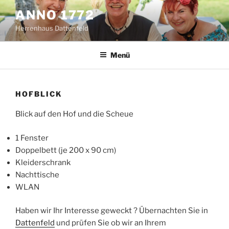
Zum
ANNO 1772
Inhalt
Herrenhaus Dattenfeld
springen
Menü
HOFBLICK
Blick auf den Hof und die Scheue
1 Fenster
Doppelbett (je 200 x 90 cm)
Kleiderschrank
Nachttische
WLAN
Haben wir Ihr Interesse geweckt ? Übernachten Sie in
Dattenfeld
und prüfen Sie ob wir an Ihrem